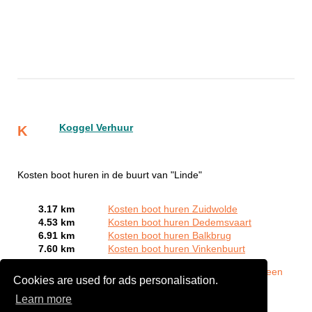
Koggel Verhuur
K
Kosten boot huren in de buurt van "Linde"
3.17 km
Kosten boot huren Zuidwolde
4.53 km
Kosten boot huren Dedemsvaart
6.91 km
Kosten boot huren Balkbrug
7.60 km
Kosten boot huren Vinkenbuurt
Bent of kent u een Bootverhuurbedrijven in Linde?
Meld een
Cookies are used for ads personalisation.
bedrijf gratis aan
Learn more