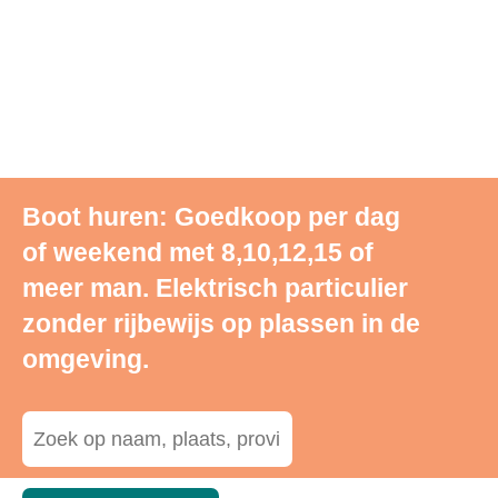
Boot huren: Goedkoop per dag
of weekend met 8,10,12,15 of
meer man. Elektrisch particulier
zonder rijbewijs op plassen in de
omgeving.