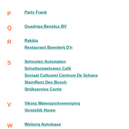
Party Frank
P
Quadriga Benelux BV
Q
Rakàta
R
Restaurant Boerderij D'n
Schouten Automaten
S
Schutterswelvaren Café
Sociaal Cultureel Centrum De Schans
SternRent Den Bosch
Strijkservice Corrie
Viking Watersportvereniging
V
Vorstelijk Huren
Welzorg Autolease
W