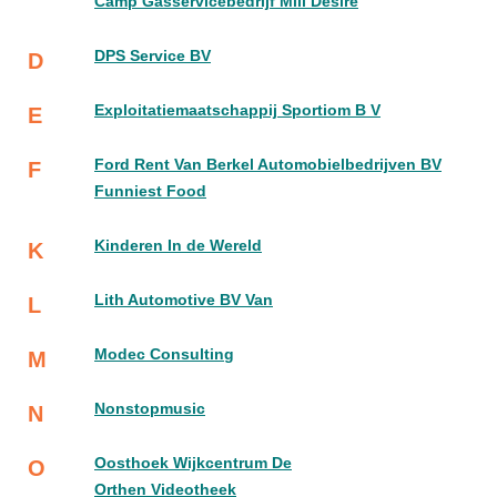
Camp Gasservicebedrijf Mili Desire
DPS Service BV
D
Exploitatiemaatschappij Sportiom B V
E
Ford Rent Van Berkel Automobielbedrijven BV
F
Funniest Food
Kinderen In de Wereld
K
Lith Automotive BV Van
L
Modec Consulting
M
Nonstopmusic
N
Oosthoek Wijkcentrum De
O
Orthen Videotheek