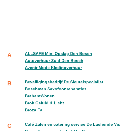
ALLSAFE Mini Opslag Den Bosch
A
Autoverhuur Zuid Den Bosch
Avenir Mode Kledingverhuur
Beveiligingsbedrijf De Sleutelspecialist
B
Boschman Saxofoonreparaties
BrabantWonen
Brok Geluid & Licht
Broza Fa
Café Zalen en catering service De Lachende Vis
C