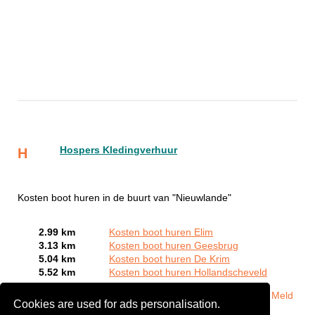
Hospers Kledingverhuur
H
Kosten boot huren in de buurt van "Nieuwlande"
2.99 km
Kosten boot huren Elim
3.13 km
Kosten boot huren Geesbrug
5.04 km
Kosten boot huren De Krim
5.52 km
Kosten boot huren Hollandscheveld
Bent of kent u een Bootverhuurbedrijven in Nieuwlande?
Meld
Cookies are used for ads personalisation.
een bedrijf gratis aan