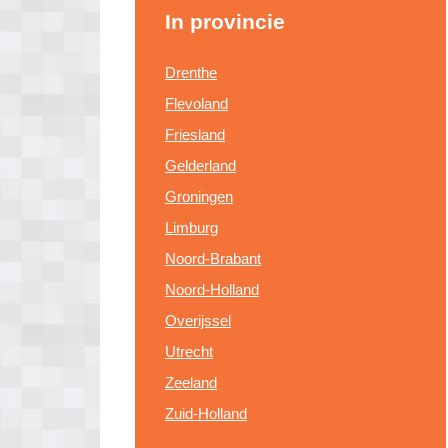
In provincie
Drenthe
Flevoland
Friesland
Gelderland
Groningen
Limburg
Noord-Brabant
Noord-Holland
Overijssel
Utrecht
Zeeland
Zuid-Holland