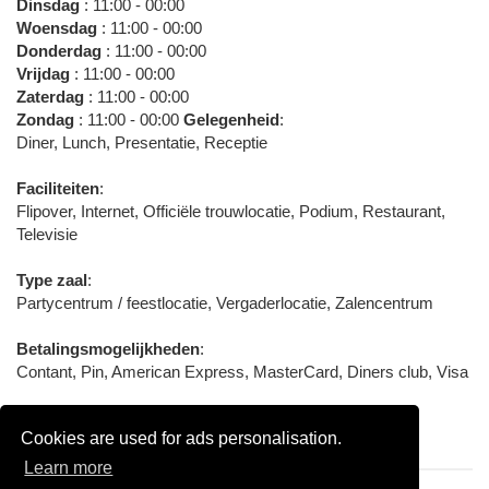
Dinsdag
: 11:00 - 00:00
Woensdag
: 11:00 - 00:00
Donderdag
: 11:00 - 00:00
Vrijdag
: 11:00 - 00:00
Zaterdag
: 11:00 - 00:00
Zondag
: 11:00 - 00:00
Gelegenheid
:
Diner, Lunch, Presentatie, Receptie
Faciliteiten
:
Flipover, Internet, Officiële trouwlocatie, Podium, Restaurant,
Televisie
Type zaal
:
Partycentrum / feestlocatie, Vergaderlocatie, Zalencentrum
Betalingsmogelijkheden
:
Contant, Pin, American Express, MasterCard, Diners club, Visa
Aangesloten bij / Certificering
:
Cookies are used for ads personalisation.
Koninklijke Horeca Nederland
Learn more