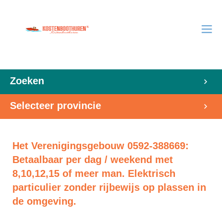
Zoeken
Selecteer provincie
Het Verenigingsgebouw 0592-388669:
Betaalbaar per dag / weekend met
8,10,12,15 of meer man. Elektrisch
particulier zonder rijbewijs op plassen in
de omgeving.