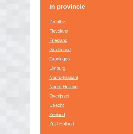
In provincie
Drenthe
Flevoland
Friesland
Gelderland
Groningen
Limburg
Noord-Brabant
Noord-Holland
Overijssel
Utrecht
Zeeland
Zuid-Holland