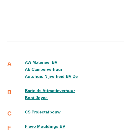
AW Materieel BV
A
Ab Camperverhuur
Autohuis Nijverheid BV De
Bartelds Attractieverhuur
B
Boot Joyce
CS Projectafbouw
C
Flevo Mouldings BV
F