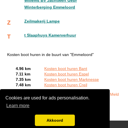
Willems BV Jachtwerf Gebr
Winterberging Emmeloord
Zeilmakerij Lampe
Z
t Slaaphuys Kamerverhuur
T
Kosten boot huren in de buurt van "Emmeloord"
4.96 km
Kosten boot huren Bant
7.11 km
Kosten boot huren Espel
7.35 km
Kosten boot huren Marknesse
7.48 km
Kosten boot huren Creil
Bent of kent u een Bootverhuurbedrijven in Emmeloord?
Meld
Cookies are used for ads personalisation.
een bedrijf gratis aan
Learn more
Akkoord
Disclaimer