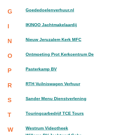
Goededoelenverhuur.nl
G
IKINOO Jachtmakelaardij
I
Nieuw Jeruzalem Kerk MFC
N
Ontmoeting Prot Kerkcentrum De
O
Pasterkamp BV
P
RTH Vuilniswagen Verhuur
R
Sander Menu Dienstverlening
S
Touringcarbedrijf TCE Tours
T
Westrum Videotheek
W