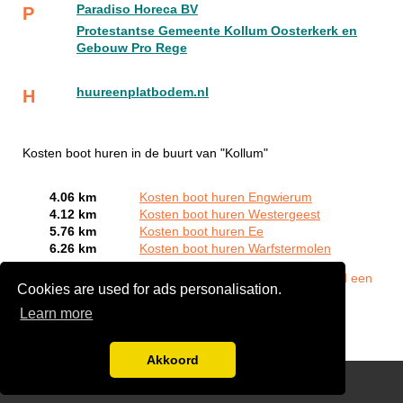
Paradiso Horeca BV
P
Protestantse Gemeente Kollum Oosterkerk en
Gebouw Pro Rege
huureenplatbodem.nl
H
Kosten boot huren in de buurt van "Kollum"
4.06 km
Kosten boot huren Engwierum
4.12 km
Kosten boot huren Westergeest
5.76 km
Kosten boot huren Ee
6.26 km
Kosten boot huren Warfstermolen
Bent of kent u een Bootverhuurbedrijven in Kollum?
Meld een
Cookies are used for ads personalisation.
bedrijf gratis aan
Learn more
Akkoord
Disclaimer