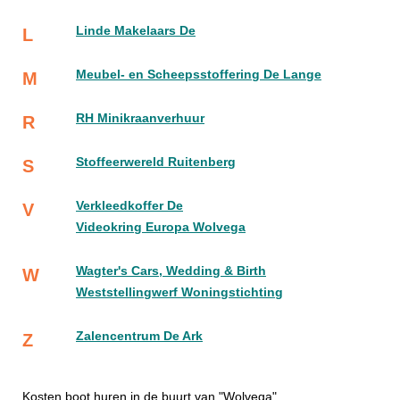
Linde Makelaars De
L
Meubel- en Scheepsstoffering De Lange
M
RH Minikraanverhuur
R
Stoffeerwereld Ruitenberg
S
Verkleedkoffer De
V
Videokring Europa Wolvega
Wagter's Cars, Wedding & Birth
W
Weststellingwerf Woningstichting
Zalencentrum De Ark
Z
Kosten boot huren in de buurt van "Wolvega"