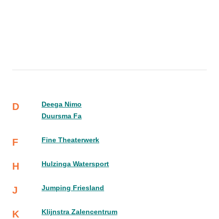
Deega Nimo
D
Duursma Fa
Fine Theaterwerk
F
Hulzinga Watersport
H
Jumping Friesland
J
Klijnstra Zalencentrum
K