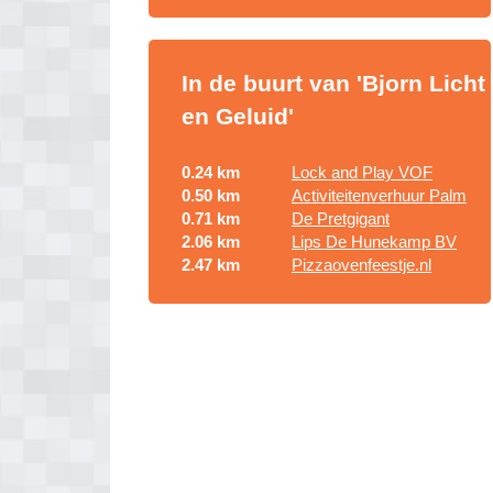
In de buurt van 'Bjorn Licht
en Geluid'
0.24 km
Lock and Play VOF
0.50 km
Activiteitenverhuur Palm
0.71 km
De Pretgigant
2.06 km
Lips De Hunekamp BV
2.47 km
Pizzaovenfeestje.nl