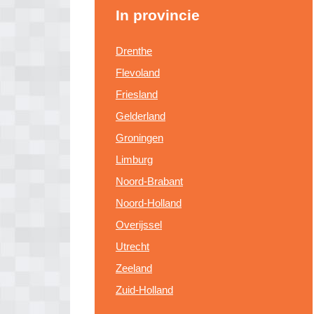
In provincie
Drenthe
Flevoland
Friesland
Gelderland
Groningen
Limburg
Noord-Brabant
Noord-Holland
Overijssel
Utrecht
Zeeland
Zuid-Holland