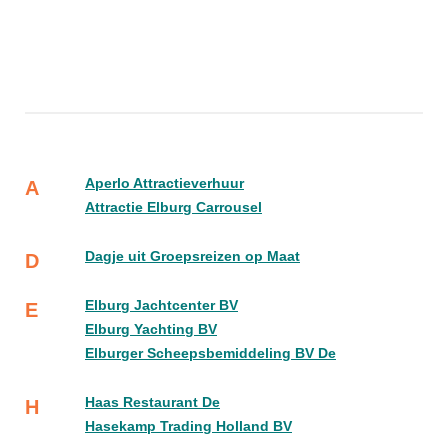
Aperlo Attractieverhuur
A
Attractie Elburg Carrousel
Dagje uit Groepsreizen op Maat
D
Elburg Jachtcenter BV
E
Elburg Yachting BV
Elburger Scheepsbemiddeling BV De
Haas Restaurant De
H
Hasekamp Trading Holland BV