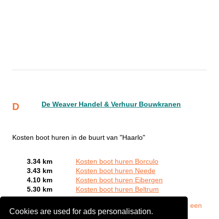
De Weaver Handel & Verhuur Bouwkranen
D
Kosten boot huren in de buurt van "Haarlo"
3.34 km
Kosten boot huren Borculo
3.43 km
Kosten boot huren Neede
4.10 km
Kosten boot huren Eibergen
5.30 km
Kosten boot huren Beltrum
Bent of kent u een Bootverhuurbedrijven in Haarlo?
Meld een
Cookies are used for ads personalisation.
bedrijf gratis aan