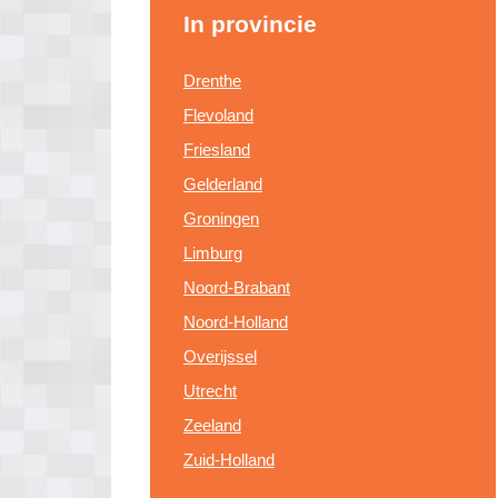
In provincie
Drenthe
Flevoland
Friesland
Gelderland
Groningen
Limburg
Noord-Brabant
Noord-Holland
Overijssel
Utrecht
Zeeland
Zuid-Holland