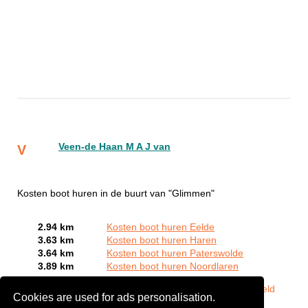
Veen-de Haan M A J van
V
Kosten boot huren in de buurt van "Glimmen"
2.94 km
Kosten boot huren Eelde
3.63 km
Kosten boot huren Haren
3.64 km
Kosten boot huren Paterswolde
3.89 km
Kosten boot huren Noordlaren
Bent of kent u een Bootverhuurbedrijven in Glimmen?
Meld
Cookies are used for ads personalisation.
een bedrijf gratis aan