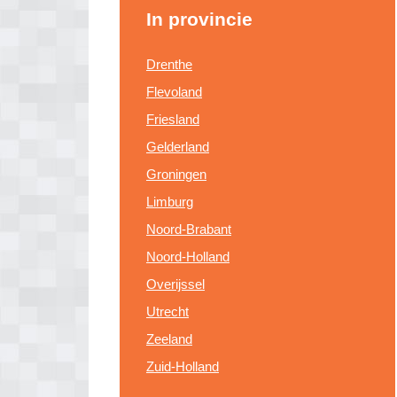
In provincie
Drenthe
Flevoland
Friesland
Gelderland
Groningen
Limburg
Noord-Brabant
Noord-Holland
Overijssel
Utrecht
Zeeland
Zuid-Holland