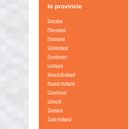
In provincie
Drenthe
Flevoland
Friesland
Gelderland
Groningen
Limburg
Noord-Brabant
Noord-Holland
Overijssel
Utrecht
Zeeland
Zuid-Holland