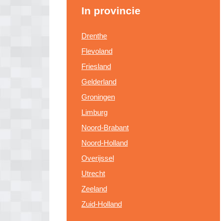
In provincie
Drenthe
Flevoland
Friesland
Gelderland
Groningen
Limburg
Noord-Brabant
Noord-Holland
Overijssel
Utrecht
Zeeland
Zuid-Holland