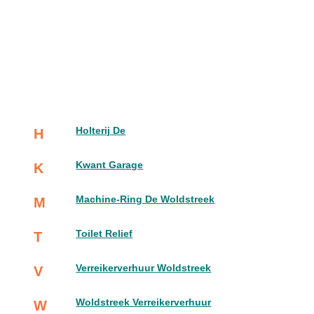
Holterij De
H
Kwant Garage
K
Machine-Ring De Woldstreek
M
Toilet Relief
T
Verreikerverhuur Woldstreek
V
Woldstreek Verreikerverhuur
W