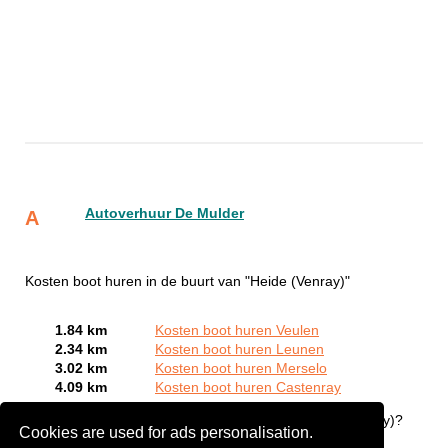
Autoverhuur De Mulder
A
Kosten boot huren in de buurt van "Heide (Venray)"
1.84 km
Kosten boot huren Veulen
2.34 km
Kosten boot huren Leunen
3.02 km
Kosten boot huren Merselo
4.09 km
Kosten boot huren Castenray
Bent of kent u een Bootverhuurbedrijven in Heide (Venray)?
Cookies are used for ads personalisation.
Meld een bedrijf gratis aan