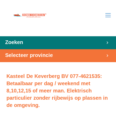
Zoeken
Selecteer provincie
Kasteel De Keverberg BV 077-4621535:
Betaalbaar per dag / weekend met
8,10,12,15 of meer man. Elektrisch
particulier zonder rijbewijs op plassen in
de omgeving.