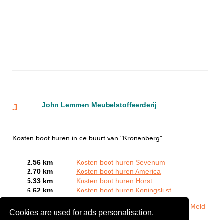
John Lemmen Meubelstoffeerderij
J
Kosten boot huren in de buurt van "Kronenberg"
2.56 km
Kosten boot huren Sevenum
2.70 km
Kosten boot huren America
5.33 km
Kosten boot huren Horst
6.62 km
Kosten boot huren Koningslust
Bent of kent u een Bootverhuurbedrijven in Kronenberg?
Meld
Cookies are used for ads personalisation.
een bedrijf gratis aan