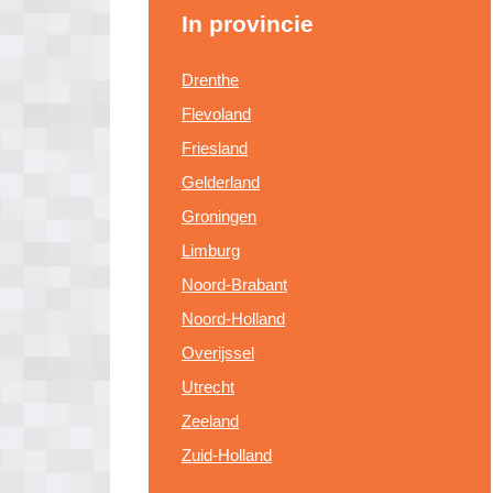
In provincie
Drenthe
Flevoland
Friesland
Gelderland
Groningen
Limburg
Noord-Brabant
Noord-Holland
Overijssel
Utrecht
Zeeland
Zuid-Holland