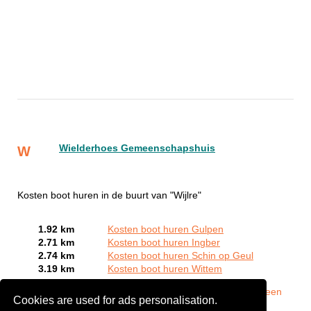
Wielderhoes Gemeenschapshuis
W
Kosten boot huren in de buurt van "Wijlre"
1.92 km
Kosten boot huren Gulpen
2.71 km
Kosten boot huren Ingber
2.74 km
Kosten boot huren Schin op Geul
3.19 km
Kosten boot huren Wittem
Bent of kent u een Bootverhuurbedrijven in Wijlre?
Meld een
Cookies are used for ads personalisation.
bedrijf gratis aan