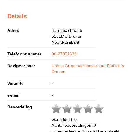
Details
Adres
Barentszstraat 6
5151MC
Drunen
Noord-Brabant
Telefoonnummer
06-27051633
Navigeer naar
Uphus Graafmachineverhuur Patrick in
Drunen
Website
-
e-mail
-
Beoordeling
Gemiddeld:
0
Aantal beoordelingen:
0
Jij beoordeelde
Nog niet beoordeeld