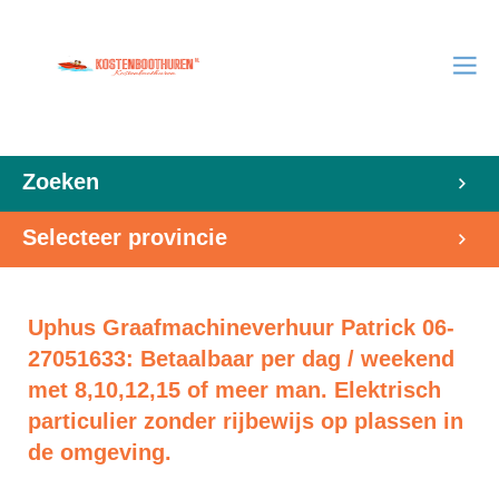
Zoeken
Selecteer provincie
Uphus Graafmachineverhuur Patrick 06-
27051633: Betaalbaar per dag / weekend
met 8,10,12,15 of meer man. Elektrisch
particulier zonder rijbewijs op plassen in
de omgeving.