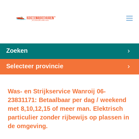
Zoeken
Selecteer provincie
Was- en Strijkservice Wanroij 06-
23831171: Betaalbaar per dag / weekend
met 8,10,12,15 of meer man. Elektrisch
particulier zonder rijbewijs op plassen in
de omgeving.