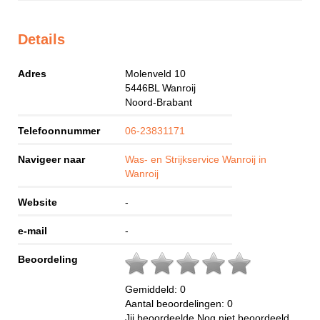
Details
Adres
Molenveld 10
5446BL
Wanroij
Noord-Brabant
Telefoonnummer
06-23831171
Navigeer naar
Was- en Strijkservice Wanroij in
Wanroij
Website
-
e-mail
-
Beoordeling
Gemiddeld:
0
Aantal beoordelingen:
0
Jij beoordeelde
Nog niet beoordeeld