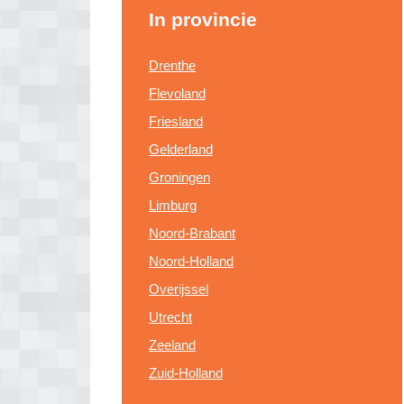
In provincie
Drenthe
Flevoland
Friesland
Gelderland
Groningen
Limburg
Noord-Brabant
Noord-Holland
Overijssel
Utrecht
Zeeland
Zuid-Holland