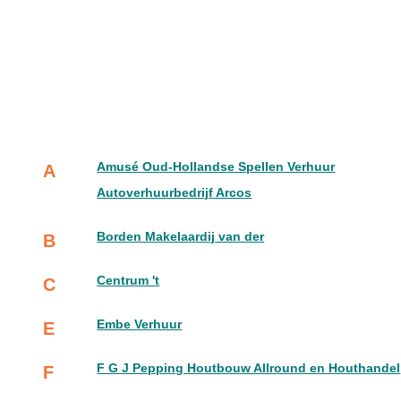
Amusé Oud-Hollandse Spellen Verhuur
A
Autoverhuurbedrijf Arcos
Borden Makelaardij van der
B
Centrum 't
C
Embe Verhuur
E
F G J Pepping Houtbouw Allround en Houthandel
F