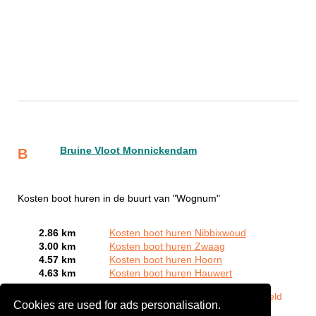
Bruine Vloot Monnickendam
B
Kosten boot huren in de buurt van "Wognum"
2.86 km
Kosten boot huren Nibbixwoud
3.00 km
Kosten boot huren Zwaag
4.57 km
Kosten boot huren Hoorn
4.63 km
Kosten boot huren Hauwert
Bent of kent u een Bootverhuurbedrijven in Wognum?
Meld
Cookies are used for ads personalisation.
een bedrijf gratis aan