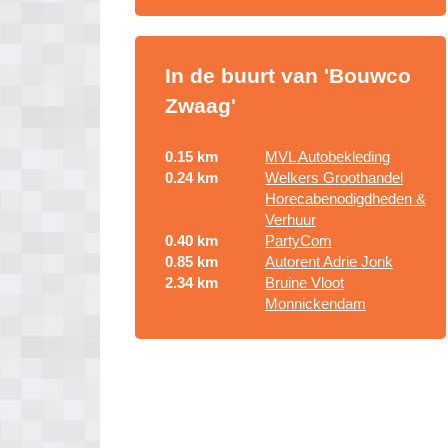
In de buurt van 'Bouwco
Zwaag'
0.15 km
MVL Autobekleding
0.24 km
Welkers Groothandel
Horecabenodigdheden &
Verhuur
0.40 km
PartyCom
0.85 km
Autorent Adrie Jonk
2.34 km
Bruine Vloot
Monnickendam