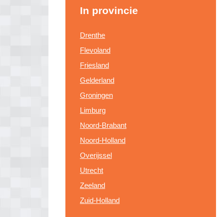
In provincie
Drenthe
Flevoland
Friesland
Gelderland
Groningen
Limburg
Noord-Brabant
Noord-Holland
Overijssel
Utrecht
Zeeland
Zuid-Holland