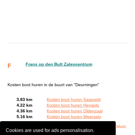
Frans op den Bult Zalencentrum
F
Kosten boot huren in de buurt van "Deurningen"
3.83 km
Kosten boot huren Saasveld
4.22 km
Kosten boot huren Hengelo
4.36 km
Kosten boot huren Oldenzaal
5.16 km
Kosten boot huren Weerselo
Bent of kent u een Bootverhuurbedrijven in Deurningen?
Meld
Cookies are used for ads personalisation.
een bedrijf gratis aan