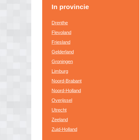
In provincie
Drenthe
Flevoland
Friesland
Gelderland
Groningen
Limburg
Noord-Brabant
Noord-Holland
Overijssel
Utrecht
Zeeland
Zuid-Holland