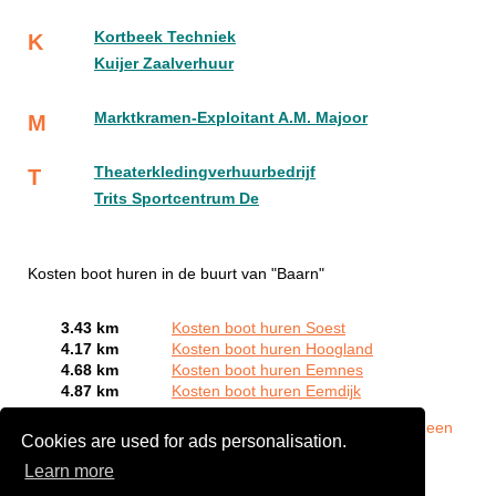
Kortbeek Techniek
K
Kuijer Zaalverhuur
Marktkramen-Exploitant A.M. Majoor
M
Theaterkledingverhuurbedrijf
T
Trits Sportcentrum De
Kosten boot huren in de buurt van "Baarn"
3.43 km
Kosten boot huren Soest
4.17 km
Kosten boot huren Hoogland
4.68 km
Kosten boot huren Eemnes
4.87 km
Kosten boot huren Eemdijk
Bent of kent u een Bootverhuurbedrijven in Baarn?
Meld een
Cookies are used for ads personalisation.
bedrijf gratis aan
Learn more