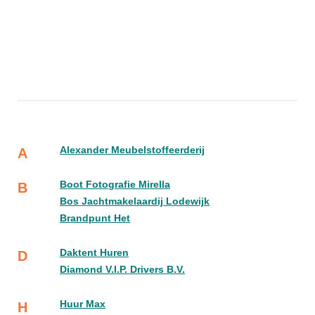
Alexander Meubelstoffeerderij
A
Boot Fotografie Mirella
B
Bos Jachtmakelaardij Lodewijk
Brandpunt Het
Daktent Huren
D
Diamond V.I.P. Drivers B.V.
Huur Max
H