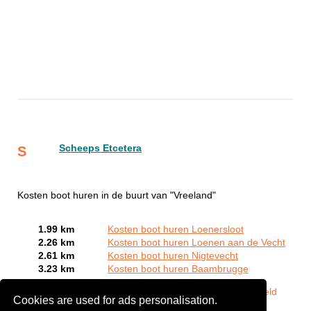
Scheeps Etcetera
S
Kosten boot huren in de buurt van "Vreeland"
1.99 km
Kosten boot huren Loenersloot
2.26 km
Kosten boot huren Loenen aan de Vecht
2.61 km
Kosten boot huren Nigtevecht
3.23 km
Kosten boot huren Baambrugge
Bent of kent u een Bootverhuurbedrijven in Vreeland?
Meld
Cookies are used for ads personalisation.
een bedrijf gratis aan