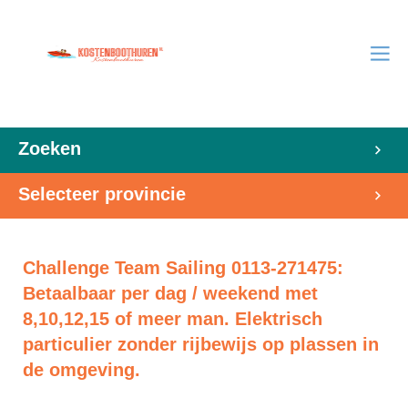
Zoeken
Selecteer provincie
Challenge Team Sailing 0113-271475:
Betaalbaar per dag / weekend met
8,10,12,15 of meer man. Elektrisch
particulier zonder rijbewijs op plassen in
de omgeving.