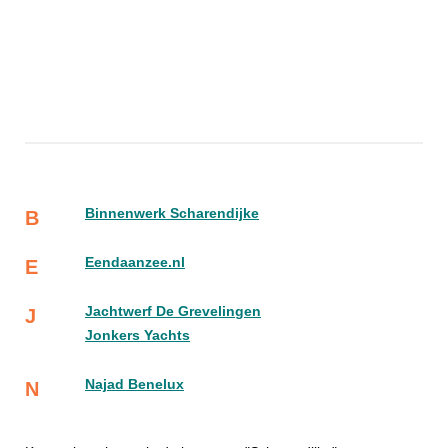
Binnenwerk Scharendijke
B
Eendaanzee.nl
E
Jachtwerf De Grevelingen
J
Jonkers Yachts
Najad Benelux
N