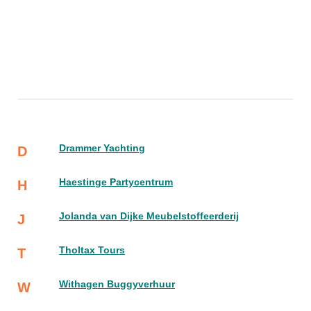
Drammer Yachting
D
Haestinge Partycentrum
H
Jolanda van Dijke Meubelstoffeerderij
J
Tholtax Tours
T
Withagen Buggyverhuur
W