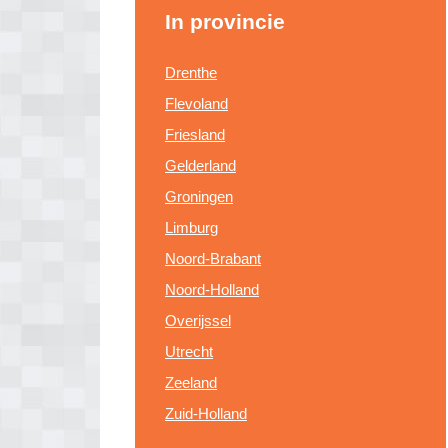
In provincie
Drenthe
Flevoland
Friesland
Gelderland
Groningen
Limburg
Noord-Brabant
Noord-Holland
Overijssel
Utrecht
Zeeland
Zuid-Holland