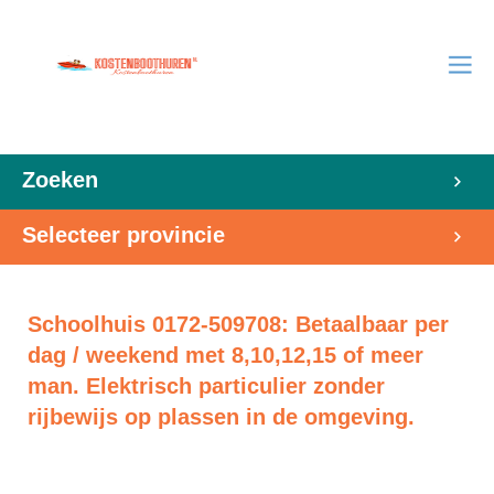
Zoeken
Selecteer provincie
Schoolhuis 0172-509708: Betaalbaar per
dag / weekend met 8,10,12,15 of meer
man. Elektrisch particulier zonder
rijbewijs op plassen in de omgeving.