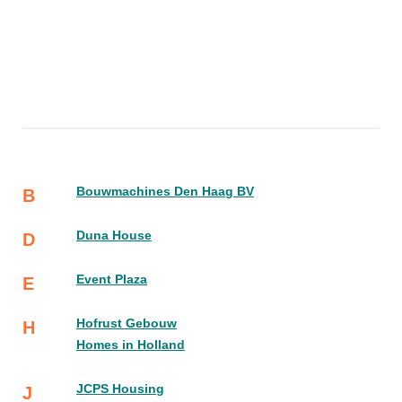
Bouwmachines Den Haag BV
B
Duna House
D
Event Plaza
E
Hofrust Gebouw
H
Homes in Holland
JCPS Housing
J