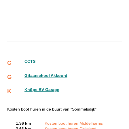
CCTS
C
Gitaarschool Akkoord
G
Knöps BV Garage
K
Kosten boot huren in de buurt van "Sommelsdijk"
1.36 km
Kosten boot huren Middelharnis
3.66 km
Kosten boot huren Dirksland