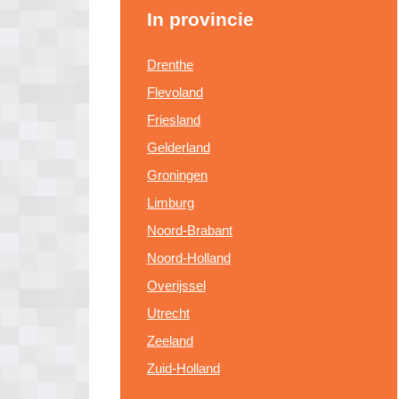
In provincie
Drenthe
Flevoland
Friesland
Gelderland
Groningen
Limburg
Noord-Brabant
Noord-Holland
Overijssel
Utrecht
Zeeland
Zuid-Holland