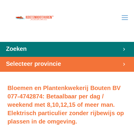
Zoeken
Selecteer provincie
Bloemen en Plantenkwekerij Bouten BV
077-4742874: Betaalbaar per dag /
weekend met 8,10,12,15 of meer man.
Elektrisch particulier zonder rijbewijs op
plassen in de omgeving.