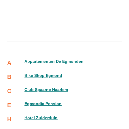
Appartementen De Egmonden
A
Bike Shop Egmond
B
Club Spaarne Haarlem
C
Egmondia Pension
E
Hotel Zuiderduin
H