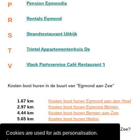
Pension Egmondia
P
Rentals Egmond
R
Strandrestaurant Uitkijk
S
Trintel Appartementenhuis De
T
Vlack Partyservice Café Restaurant 't
V
Kosten boot huren in de buurt van "Egmond aan Zee"
1.67 km
Kosten boot huren Egmond aan den Hoef
2.97 km
Kosten boot huren Egmond-Binnen
4.44 km
Kosten boot huren Bergen aan Zee
5.65 km
Kosten boot huren Heiloo
Bent of kent u een Bootverhuurbedrijven in Egmond aan Zee?
Cookies are used for ads personalisation.
Meld een bedrijf gratis aan