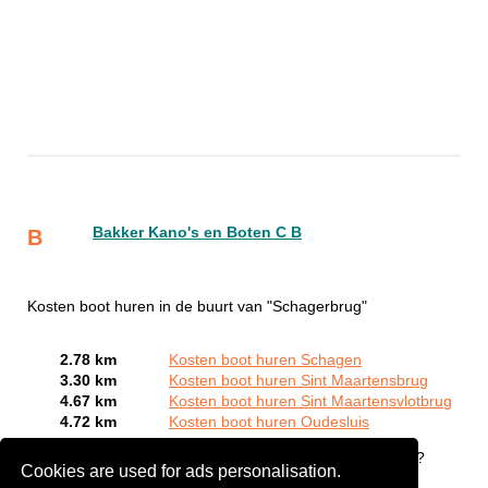
Bakker Kano's en Boten C B
B
Kosten boot huren in de buurt van "Schagerbrug"
2.78 km
Kosten boot huren Schagen
3.30 km
Kosten boot huren Sint Maartensbrug
4.67 km
Kosten boot huren Sint Maartensvlotbrug
4.72 km
Kosten boot huren Oudesluis
Bent of kent u een Bootverhuurbedrijven in Schagerbrug?
Cookies are used for ads personalisation.
Meld een bedrijf gratis aan