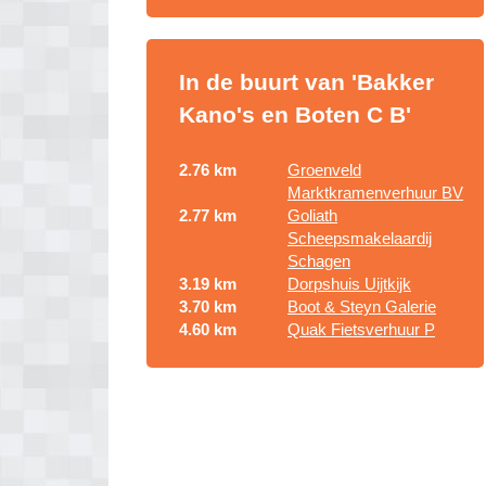
In de buurt van 'Bakker
Kano's en Boten C B'
2.76 km
Groenveld
Marktkramenverhuur BV
2.77 km
Goliath
Scheepsmakelaardij
Schagen
3.19 km
Dorpshuis Uijtkijk
3.70 km
Boot & Steyn Galerie
4.60 km
Quak Fietsverhuur P