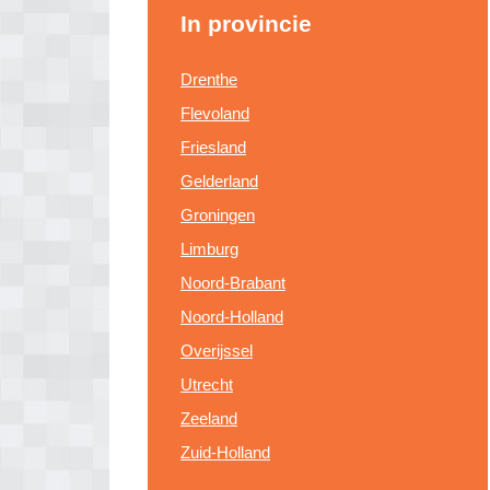
In provincie
Drenthe
Flevoland
Friesland
Gelderland
Groningen
Limburg
Noord-Brabant
Noord-Holland
Overijssel
Utrecht
Zeeland
Zuid-Holland