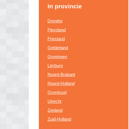
In provincie
Drenthe
Flevoland
Friesland
Gelderland
Groningen
Limburg
Noord-Brabant
Noord-Holland
Overijssel
Utrecht
Zeeland
Zuid-Holland